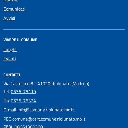
Comunicati
Avvisi
VIVERE IL COMUNE
Luoghi
Eventi
CONTATTI
Via Castello n.8 - 41020 Riolunato (Modena)
Tel.
0536-75119
Fax
0536-75324
E-mail
info@comune.riolunato.mo.it
PEC
comune@cert.comune.riolunato.mo.it
PIVA: 00661380360