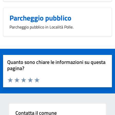
Parcheggio pubblico
Parcheggio pubblico in Località Polle.
Quanto sono chiare le informazioni su questa
pagina?
Valuta da 1 a 5 stelle la pagina
Domanda
Valuta 1 stelle su 5
Valuta 2 stelle su 5
Valuta 3 stelle su 5
Valuta 4 stelle su 5
Valuta 5 stelle su 5
Contatta il comune