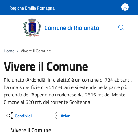
Vai al contenuto
accedi al menu
footer.enter
Regione Emilia Romagna
Comune di Riolunato
Home
/
Vivere il Comune
Vivere il Comune
Riolunato (Ardondlà, in dialetto) è un comune di 734 abitanti,
ha una superficie di 4517 ettari e si estende nella parte più
profonda dell'Appennino modenese dai 2516 mt del Monte
Cimone ai 620 mt. del torrente Scoltenna.
Condividi
Azioni
Vivere il Comune