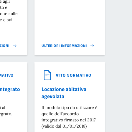
e agli
ta e
one sulle
e e sui
ZIONI
ULTERIORI INFORMAZIONI
CCULTE}
NTEGRATO - REGOLAMENTO}
ADDIZIONALE IRPEF}
MATIVO
ATTO NORMATIVO
Integrato
Locazione abitativa
agevolata
 al
Il modulo tipo da utilizzare è
egrato.
quello dell'accordo
integrativo firmato nel 2017
(valido dal 01/01/2018)