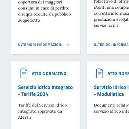
l’obiettivo di offrir
copertura dei maggiori
utenti una comple
consumi in caso di perdite
corretta informazi
d’acqua occulte da pubblico
prestazioni erogat
acquedotto
servizi forniti.
ULTERIORI INFORMAZIONI
ULTERIORI INFORMA
SERVIZIO IDRICO INTEGRATO - DISCIPLINARE PER LE PERDITE O
SERVIZIO IDRICO I
ATTO NORMATIVO
ATTO NOR
Servizio Idrico Integrato
Servizio Idrico 
- Tariffe 2024
- Modulistica
Tariffe del Servizio Idrico
Documenti relativi
Integrato approvate da
servizio idrico int
Atersir