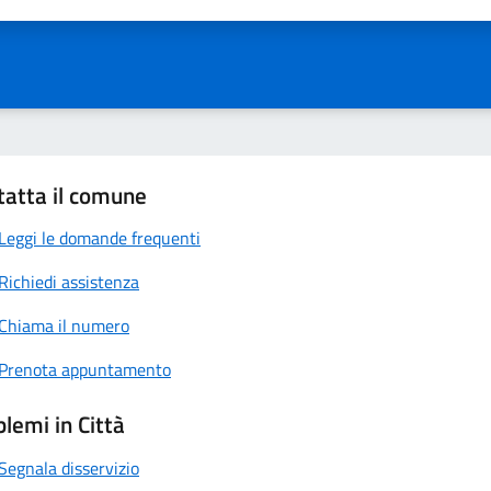
ta 1 stelle su 5
Valuta 2 stelle su 5
Valuta 3 stelle su 5
Valuta 4 stelle su 5
Valuta 5 stelle su 5
tatta il comune
Leggi le domande frequenti
Richiedi assistenza
Chiama il numero
Prenota appuntamento
lemi in Città
Segnala disservizio