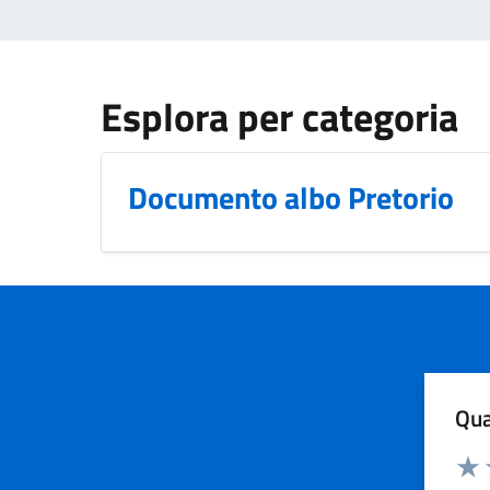
Esplora per categoria
Documento albo Pretorio
Qua
Valuta
Dom