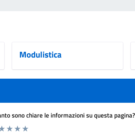
Modulistica
nto sono chiare le informazioni su questa pagina
 da 1 a 5 stelle la pagina
anda