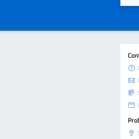
Valu
Con
Prob