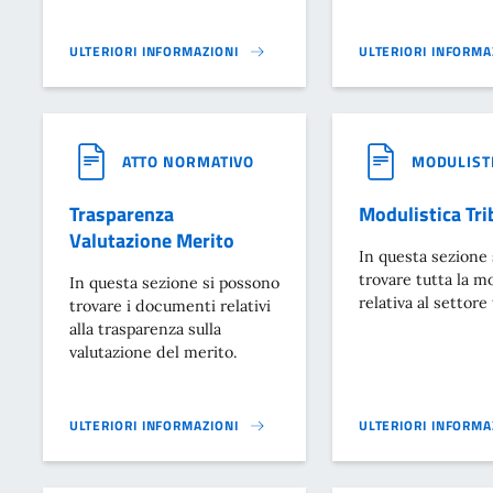
ULTERIORI INFORMAZIONI
ULTERIORI INFORMA
SERVIZIO IDRICO INTEGRATO - TARIFFE 2024}
SERVIZIO IDRICO IN
ATTO NORMATIVO
MODULIST
Trasparenza
Modulistica Tri
Valutazione Merito
In questa sezione 
trovare tutta la m
In questa sezione si possono
relativa al settore 
trovare i documenti relativi
alla trasparenza sulla
valutazione del merito.
ULTERIORI INFORMAZIONI
ULTERIORI INFORMA
TRASPARENZA VALUTAZIONE MERITO}
MODULISTICA TRIBU