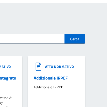
Cerca
MATIVO
ATTO NORMATIVO
Integrato
Addizionale IRPEF
Addizionale IRPEF
omune di
gge