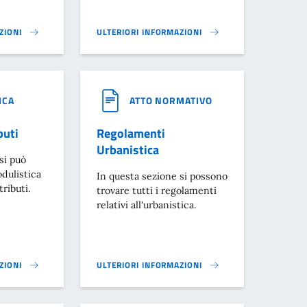
ZIONI
ULTERIORI INFORMAZIONI
TEGRATO - MODULISTICA}
LOCAZIONE ABITATIVA AGEVOLATA}
ICA
ATTO NORMATIVO
buti
Regolamenti
Urbanistica
si può
odulistica
In questa sezione si possono
tributi.
trovare tutti i regolamenti
relativi all'urbanistica.
ZIONI
ULTERIORI INFORMAZIONI
TI}
REGOLAMENTI URBANISTICA}