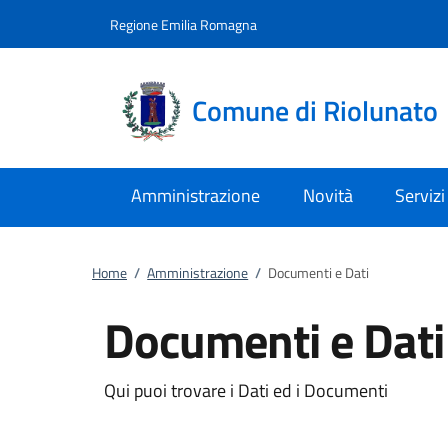
Vai al contenuto
accedi al menu
footer.enter
Regione Emilia Romagna
Comune di Riolunato
Amministrazione
Novità
Servizi
Home
/
Amministrazione
/
Documenti e Dati
Documenti e Dati
Qui puoi trovare i Dati ed i Documenti