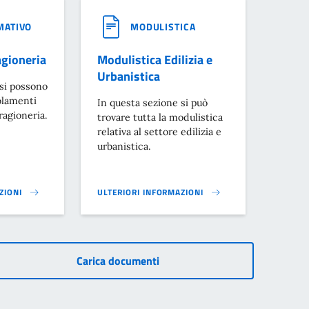
MATIVO
MODULISTICA
gioneria
Modulistica Edilizia e
Urbanistica
 si possono
golamenti
In questa sezione si può
 ragioneria.
trovare tutta la modulistica
relativa al settore edilizia e
urbanistica.
ZIONI
ULTERIORI INFORMAZIONI
ONERIA}
MODULISTICA EDILIZIA E URBANISTICA}
Carica documenti