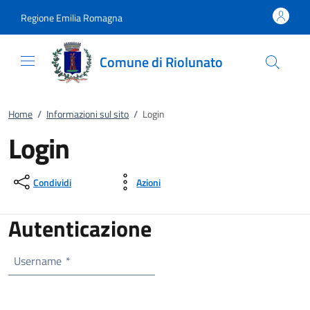
Vai al contenuto
accedi al menu
footer.enter
Regione Emilia Romagna
Comune di Riolunato
Home
/
Informazioni sul sito
/
Login
Login
Condividi
Azioni
Autenticazione
Username
*