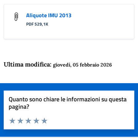
Aliquote IMU 2013
PDF 529,1K
Ultima modifica:
giovedì, 05 febbraio 2026
Quanto sono chiare le informazioni su questa
pagina?
Valuta da 1 a 5 stelle la pagina
Domanda
Valuta 1 stelle su 5
Valuta 2 stelle su 5
Valuta 3 stelle su 5
Valuta 4 stelle su 5
Valuta 5 stelle su 5