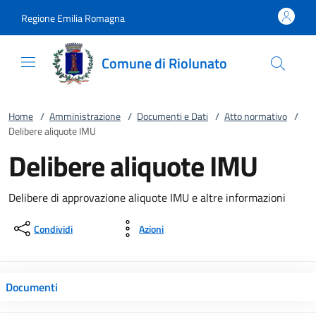
Vai al contenuto
accedi al menu
footer.enter
Regione Emilia Romagna
Comune di Riolunato
Home
/
Amministrazione
/
Documenti e Dati
/
Atto normativo
/
Delibere aliquote IMU
Delibere aliquote IMU
Delibere di approvazione aliquote IMU e altre informazioni
Condividi
Azioni
Documenti