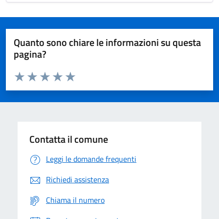
Quanto sono chiare le informazioni su questa
pagina?
Valuta da 1 a 5 stelle la pagina
Domanda
Valuta 1 stelle su 5
Valuta 2 stelle su 5
Valuta 3 stelle su 5
Valuta 4 stelle su 5
Valuta 5 stelle su 5
Contatta il comune
Leggi le domande frequenti
Richiedi assistenza
Chiama il numero