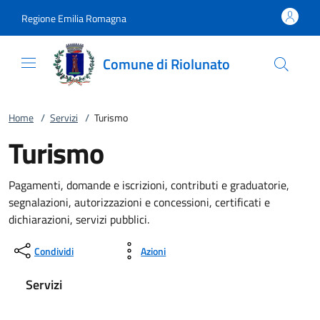
Vai al contenuto
accedi al menu
footer.enter
Regione Emilia Romagna
Comune di Riolunato
Home
/
Servizi
/
Turismo
Turismo
Pagamenti, domande e iscrizioni, contributi e graduatorie,
segnalazioni, autorizzazioni e concessioni, certificati e
dichiarazioni, servizi pubblici.
Condividi
Azioni
Servizi