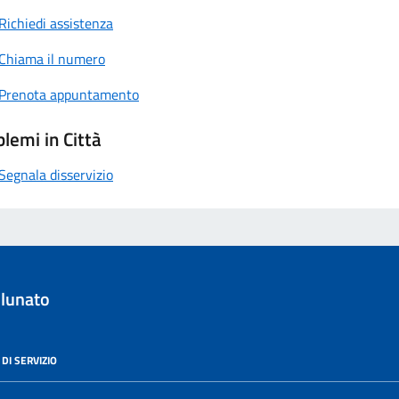
Richiedi assistenza
Chiama il numero
Prenota appuntamento
lemi in Città
Segnala disservizio
lunato
DI SERVIZIO