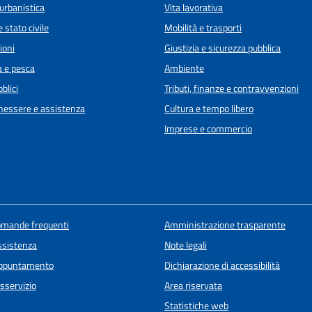
urbanistica
Vita lavorativa
 stato civile
Mobilità e trasporti
ioni
Giustizia e sicurezza pubblica
a e pesca
Ambiente
blici
Tributi, finanze e contravvenzioni
enessere e assistenza
Cultura e tempo libero
Imprese e commercio
domande frequenti
Amministrazione trasparente
ssistenza
Note legali
appuntamento
Dichiarazione di accessibilità
sservizio
Area riservata
Statistiche web