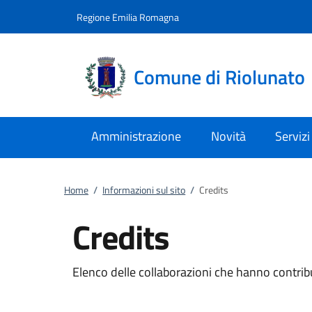
Vai al contenuto
accedi al menu
footer.enter
Regione Emilia Romagna
Comune di Riolunato
Amministrazione
Novità
Servizi
Home
/
Informazioni sul sito
/
Credits
Credits
Elenco delle collaborazioni che hanno contribu