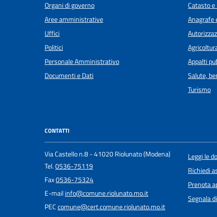
Organi di governo
Catasto e 
Aree amministrative
Anagrafe e
Uffici
Autorizzaz
Politici
Agricoltur
Personale Amministrativo
Appalti pub
Documenti e Dati
Salute, b
Turismo
CONTATTI
Via Castello n.8 - 41020 Riolunato (Modena)
Leggi le 
Tel.
0536-75119
Richiedi a
Fax
0536-75324
Prenota 
E-mail
info@comune.riolunato.mo.it
Segnala di
PEC
comune@cert.comune.riolunato.mo.it