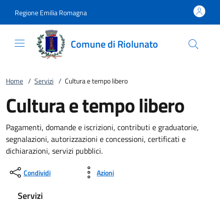
Vai al contenuto
accedi al menu
footer.enter
Regione Emilia Romagna
Comune di Riolunato
Home
/
Servizi
/
Cultura e tempo libero
Cultura e tempo libero
Pagamenti, domande e iscrizioni, contributi e graduatorie,
segnalazioni, autorizzazioni e concessioni, certificati e
dichiarazioni, servizi pubblici.
Condividi
Azioni
Servizi