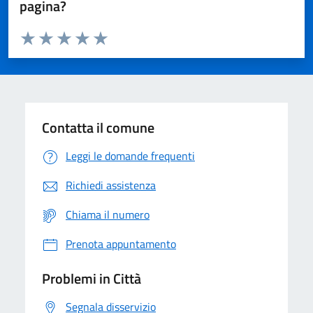
pagina?
Valuta da 1 a 5 stelle la pagina
Domanda
Valuta 1 stelle su 5
Valuta 2 stelle su 5
Valuta 3 stelle su 5
Valuta 4 stelle su 5
Valuta 5 stelle su 5
Contatta il comune
Leggi le domande frequenti
Richiedi assistenza
Chiama il numero
Prenota appuntamento
Problemi in Città
Segnala disservizio