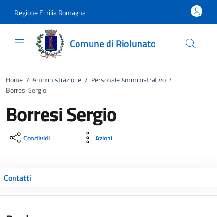
Vai al contenuto
accedi al menu
footer.enter
Regione Emilia Romagna
Comune di Riolunato
Home
/
Amministrazione
/
Personale Amministrativo
/
Borresi Sergio
Borresi Sergio
Condividi
Azioni
Contatti