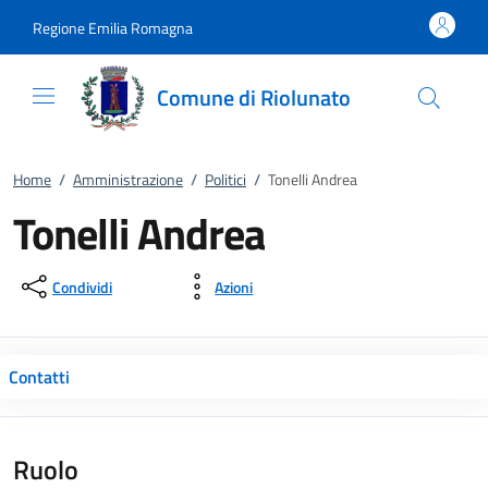
Vai al contenuto
accedi al menu
footer.enter
Regione Emilia Romagna
Comune di Riolunato
Home
/
Amministrazione
/
Politici
/
Tonelli Andrea
Tonelli Andrea
Condividi
Azioni
Contatti
Ruolo