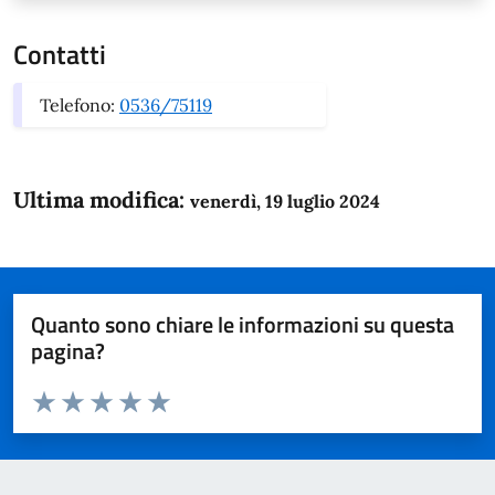
Contatti
Telefono:
0536/75119
Ultima modifica:
venerdì, 19 luglio 2024
Quanto sono chiare le informazioni su questa
pagina?
Valuta da 1 a 5 stelle la pagina
Domanda
Valuta 1 stelle su 5
Valuta 2 stelle su 5
Valuta 3 stelle su 5
Valuta 4 stelle su 5
Valuta 5 stelle su 5