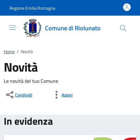
Vai al contenuto
accedi al menu
footer.enter
Regione Emilia Romagna
Comune di Riolunato
Home
/
Novità
Novità
Le novità del tuo Comune
Condividi
Azioni
In evidenza