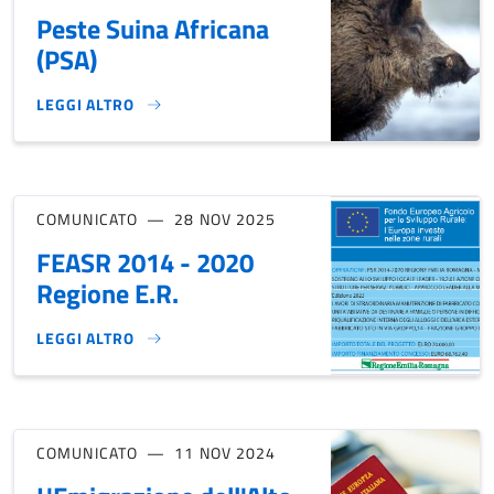
Peste Suina Africana
(PSA)
LEGGI ALTRO
PESTE SUINA AFRICANA (PSA)}
COMUNICATO
28 NOV 2025
FEASR 2014 - 2020
Regione E.R.
LEGGI ALTRO
FEASR 2014 - 2020 REGIONE E.R.}
COMUNICATO
11 NOV 2024