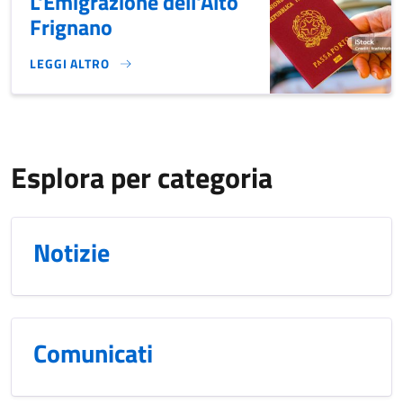
L'Emigrazione dell'Alto
Frignano
LEGGI ALTRO
L'EMIGRAZIONE DELL'ALTO FRIGNANO}
Esplora per categoria
Notizie
Comunicati