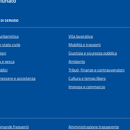
lunato
DI SERVIZIO
urbanistica
Vita lavorativa
 stato civile
Mobilità e trasporti
ioni
Giustizia e sicurezza pubblica
a e pesca
Ambiente
blici
Tributi, finanze e contravvenzioni
enessere e assistenza
Cultura e tempo libero
Imprese e commercio
domande frequenti
Amministrazione trasparente