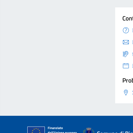
Con
Prob