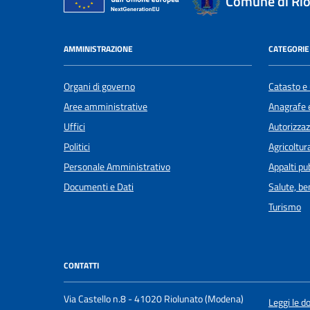
Comune di Rio
AMMINISTRAZIONE
CATEGORIE 
Organi di governo
Catasto e 
Aree amministrative
Anagrafe e
Uffici
Autorizzaz
Politici
Agricoltur
Personale Amministrativo
Appalti pub
Documenti e Dati
Salute, b
Turismo
CONTATTI
Via Castello n.8 - 41020 Riolunato (Modena)
Leggi le 