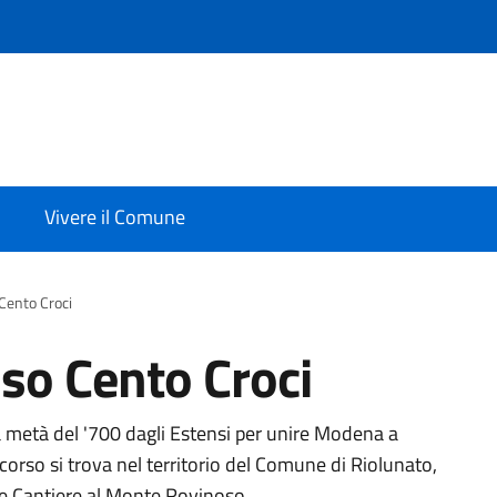
Vivere il Comune
 Cento Croci
sso Cento Croci
lla metà del '700 dagli Estensi per unire Modena a
orso si trova nel territorio del Comune di Riolunato,
nte Cantiere al Monte Rovinoso.