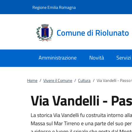
Vai al contenuto
accedi al menu
footer.enter
Regione Emilia Romagna
Comune di Riolunato
Amministrazione
Novità
Servizi
Home
/
Vivere il Comune
/
Cultura
/
Via Vandelli - Passo
Via Vandelli - Pa
La storica Via Vandelli fu costruita intorno a
Massa sul Mar Tirreno e una parte del suo perc
a ridosso e lungo il crinale che porta dal Mo