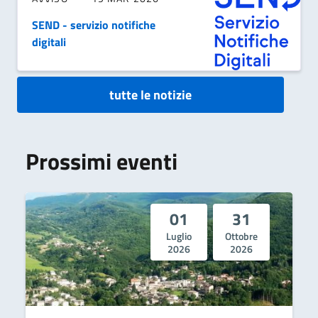
SEND - servizio notifiche
digitali
tutte le notizie
Prossimi eventi
01
31
Luglio
Ottobre
2026
2026