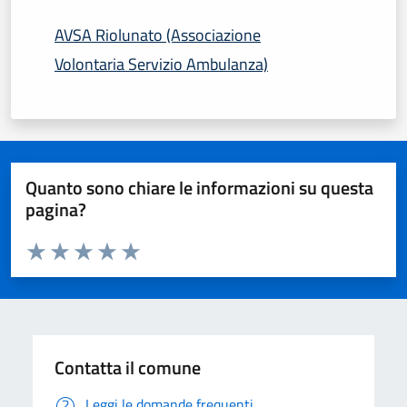
AVSA Riolunato (Associazione
Volontaria Servizio Ambulanza)
Quanto sono chiare le informazioni su questa
pagina?
Valuta da 1 a 5 stelle la pagina
Domanda
Valuta 1 stelle su 5
Valuta 2 stelle su 5
Valuta 3 stelle su 5
Valuta 4 stelle su 5
Valuta 5 stelle su 5
Contatta il comune
Leggi le domande frequenti