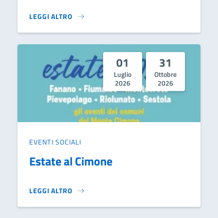
LEGGI ALTRO
CIMONE 4KIDS}
01
31
Luglio
Ottobre
2026
2026
EVENTI SOCIALI
Estate al Cimone
LEGGI ALTRO
ESTATE AL CIMONE}