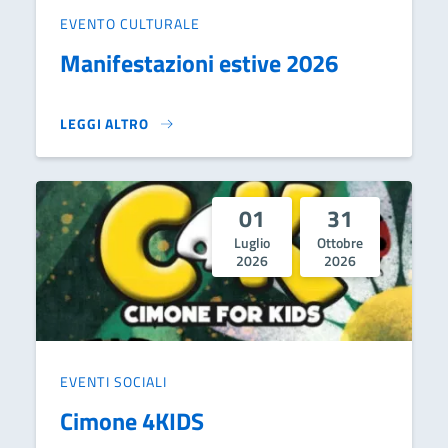
EVENTO CULTURALE
Manifestazioni estive 2026
LEGGI ALTRO
MANIFESTAZIONI ESTIVE 2026}
01
31
Luglio
Ottobre
2026
2026
EVENTI SOCIALI
Cimone 4KIDS