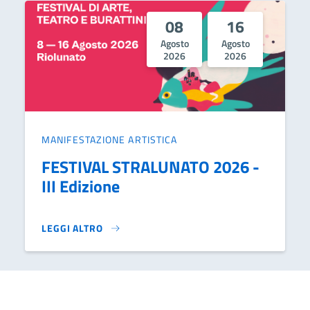
08
16
Agosto
Agosto
2026
2026
MANIFESTAZIONE ARTISTICA
FESTIVAL STRALUNATO 2026 -
III Edizione
LEGGI ALTRO
FESTIVAL STRALUNATO 2026 - III EDIZIONE}